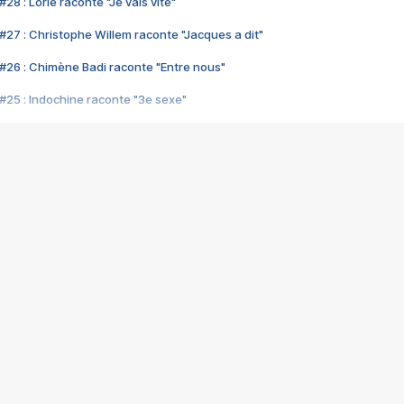
28 : Lorie raconte "Je vais vite"
#27 : Christophe Willem raconte "Jacques a dit"
#26 : Chimène Badi raconte "Entre nous"
#25 : Indochine raconte "3e sexe"
#24 : Zaho raconte "C'est chelou"
#23 : Patrick Bruel raconte "Au café des délices"
#22 : Kyo raconte "Le chemin"
#21 : Nolwenn Leroy raconte "Cassé"
#20 : Patrick Hernandez raconte "Born to be alive"
#19 : Lorie raconte "Près de moi"
#18 : Michael Jones raconte "A nos actes manqués" (avec Jean-Jacque
#17 : Khaled raconte "Aïcha"
#16 : Corneille raconte "Parce qu'on vient de loin"