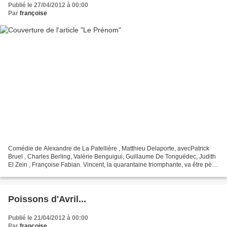
Publié le 27/04/2012 à 00:00
Par
françoise
Comédie de Alexandre de La Patellière , Matthieu Delaporte, avecPatrick
Bruel , Charles Berling, Valérie Benguigui, Guillaume De Tonguédec, Judith
El Zein , Françoise Fabian. Vincent, la quarantaine triomphante, va être père
pour la première fois. Invité...
Poissons d'Avril...
Publié le 21/04/2012 à 00:00
Par
françoise