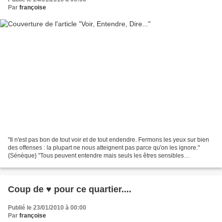
Par
françoise
"Il n'est pas bon de tout voir et de tout endendre. Fermons les yeux sur bien
des offenses : la plupart ne nous atteignent pas parce qu'on les ignore."
{Sénèque} "Tous peuvent entendre mais seuls les êtres sensibles
comprennent." {Khalil Gibran} "Dire...
Coup de ♥ pour ce quartier....
Publié le 23/01/2010 à 00:00
Par
françoise