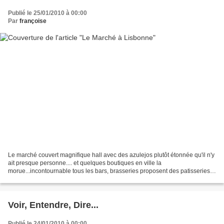
Publié le 25/01/2010 à 00:00
Par
françoise
Le marché couvert magnifique hall avec des azulejos plutôt étonnée qu'il n'y
ait presque personne.... et quelques boutiques en ville la
morue...incontournable tous les bars, brasseries proposent des patisseries
.... hum, succulentes en plus !
Voir, Entendre, Dire...
Publié le 24/01/2010 à 00:00