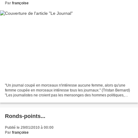
Par
françoise
"Un journal coupé en morceaux n'intéresse aucune femme, alors qu'une
femme coupée en morceaux intéresse tous les journaux." {Tristan Bernard}
"Les journalistes ne croient pas les mensonges des hommes politiques,
mais ils les répètent ! C'est pire ! {Coluche}...
Ronds-points...
Publié le 29/01/2010 à 00:00
Par
françoise