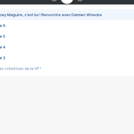
bey Maguire, c'est lui ! Rencontre avec Damien Witecka
e 6
e 5
e 4
e 3
s créatrices de la VF !
e 2
e 1
e Mektoub My Love arrive enfin ! Rencontre avec Shaïn Boumedine et Sal
i : après Toni en famille
elle réalise le bouleversant Dites lui que je l'aime
ais ! Rencontre autour de Vie privée de Rebecca Zlotowski