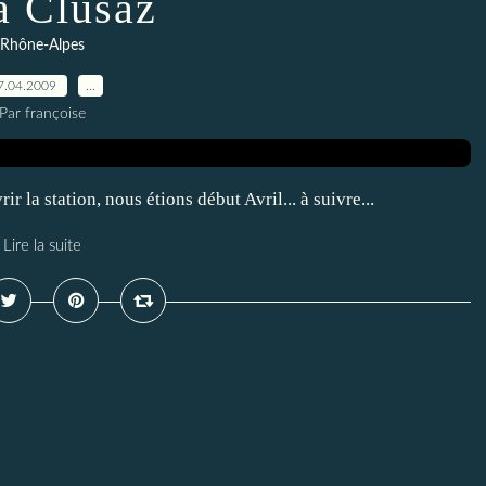
a Clusaz
Rhône-Alpes
7.04.2009
…
Par françoise
ir la station, nous étions début Avril... à suivre...
Lire la suite