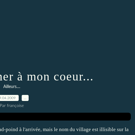
her à mon coeur...
Ailleurs....
9.04.2009
…
Par françoise
nd-poind à l'arrivée, mais le nom du village est illisible sur la