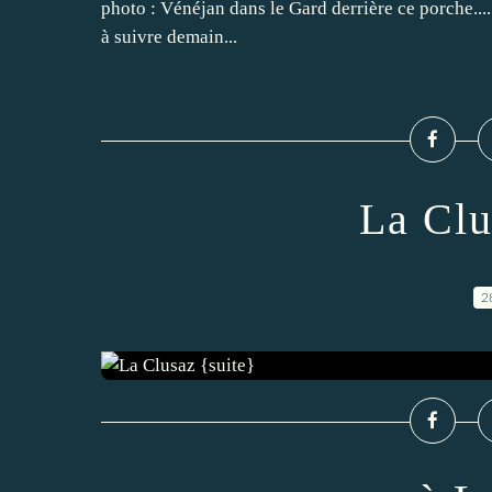
photo : Vénéjan dans le Gard derrière ce porche.... t
à suivre demain...
La Clu
2