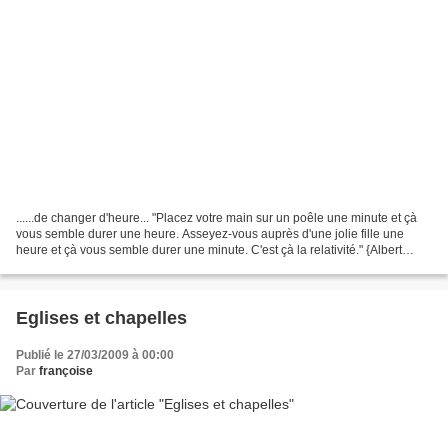
......de changer d'heure... "Placez votre main sur un poêle une minute et çà
vous semble durer une heure. Asseyez-vous auprès d'une jolie fille une
heure et çà vous semble durer une minute. C'est çà la relativité." {Albert
Einstein} "Aimer à lire, c'est...
Eglises et chapelles
Publié le 27/03/2009 à 00:00
Par
françoise