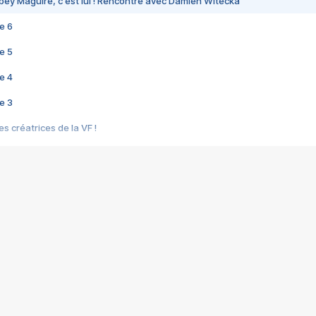
bey Maguire, c'est lui ! Rencontre avec Damien Witecka
e 6
e 5
e 4
e 3
s créatrices de la VF !
e 2
e 1
e Mektoub My Love arrive enfin ! Rencontre avec Shaïn Boumedine et Sal
i : après Toni en famille
elle réalise le bouleversant Dites lui que je l'aime
ais ! Rencontre autour de Vie privée de Rebecca Zlotowski
 de Marguerite, Grave... Rencontre avec Ella Rumpf